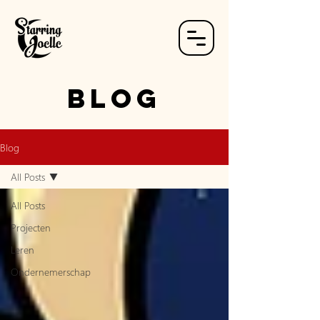
Blog
Blog
All Posts
All Posts
Projecten
Leren
Ondernemerschap