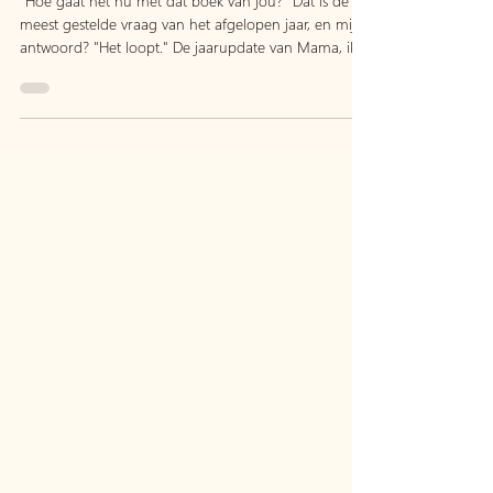
jaarupdate
"Hoe gaat het nu met dat boek van jou?" Dat is dé
meest gestelde vraag van het afgelopen jaar, en mijn
antwoord? "Het loopt." De jaarupdate van Mama, ik
wil naar de Sterren.