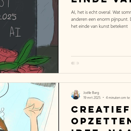
AI, het is echt overal. Wat som
anderen een enorm pijnpunt. Da
het einde van kunst betekent
Joëlle Barg
19 mrt 2025
4 minuten om te 
Creatie
opzetten