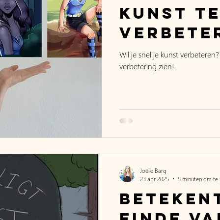
kunst t
verbete
Wil je snel je kunst verbeteren?
verbetering zien!
Joëlle Barg
23 apr 2025
5 minuten om te 
Betekent
einde va