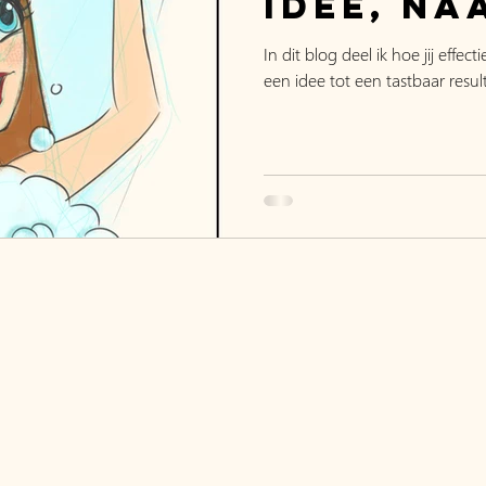
idee, na
tot res
In dit blog deel ik hoe jij effec
een idee tot een tastbaar resul