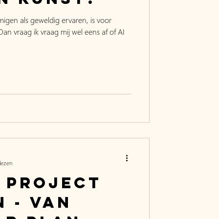
migen als geweldig ervaren, is voor
n vraag ik vraag mij wel eens af of AI
lezen
f project
 - van