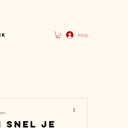
Inloggen
ek
ezen
m snel je