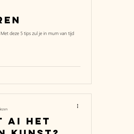
e
ren
 Met deze 5 tips zul je in mum van tijd
lezen
 AI het
n kunst?