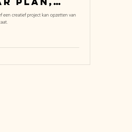
ar plan,
ultaat
tief een creatief project kan opzetten van
taat.