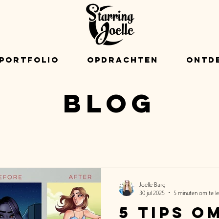
Portfolio
Opdrachten
Ontd
Blog
Joëlle Barg
30 jul 2025
5 minuten om te l
5 tips o