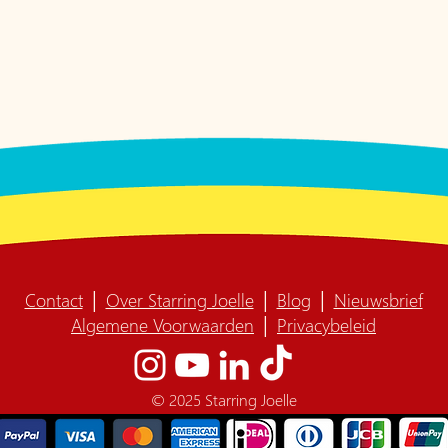
Contact
│
Over Starring Joelle
│
Blog
│
Nieuwsbrief
Algemene Voorwaarden
│
Privacybeleid
© 2025 Starring Joelle