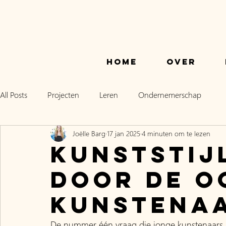
Home
Over
All Posts
Projecten
Leren
Ondernemerschap
Joëlle Barg
17 jan 2025
4 minuten om te lezen
Kunststij
door de o
kunstena
De nummer één vraag die jonge kunstenaars be