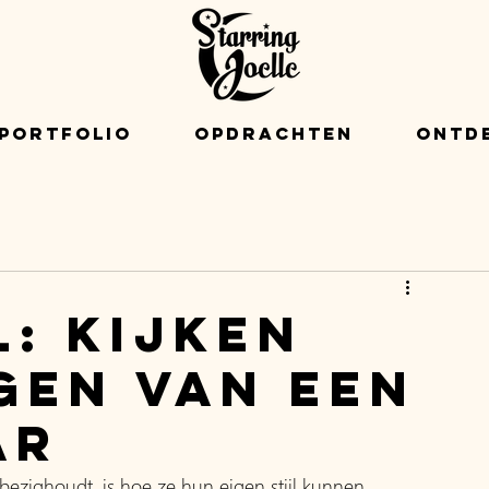
Portfolio
Opdrachten
Ontd
l: kijken
gen van een
ar
zighoudt, is hoe ze hun eigen stijl kunnen 