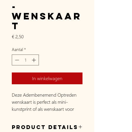
-
Wenskaar
t
Prijs
€ 2,50
Aantal
*
In winkelwagen
Deze Adembenemend Optreden
wenskaart is perfect als mini-
kunstprint of als wenskaart voor
iemand die dol is op strips of
retromuziek! Deze wenskaart wordt
Product Details
geleverd inclusief envelop.